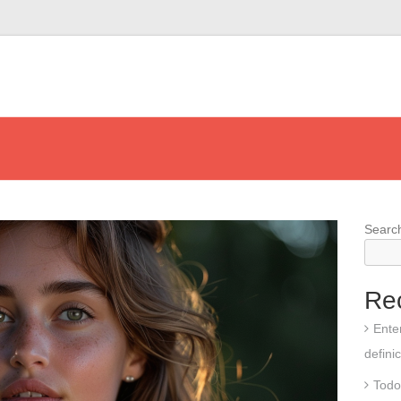
Searc
Re
Ente
defini
Todo