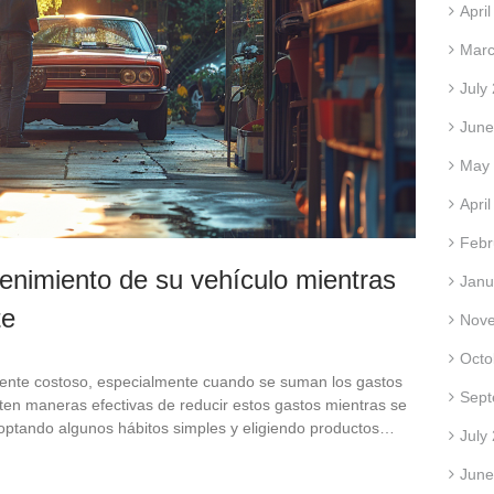
Apri
Marc
July
June
May
Apri
Febr
enimiento de su vehículo mientras
Janu
te
Nov
Octo
ente costoso, especialmente cuando se suman los gastos
Sept
en maneras efectivas de reducir estos gastos mientras se
optando algunos hábitos simples y eligiendo productos…
July
June