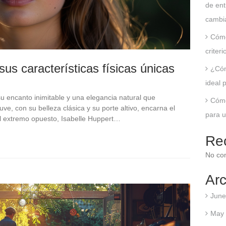
de ent
cambia
Cómo
criter
sus características físicas únicas
¿Cóm
ideal 
su encanto inimitable y una elegancia natural que
Cómo
e, con su belleza clásica y su porte altivo, encarna el
para u
el extremo opuesto, Isabelle Huppert…
Re
No co
Arc
June
May