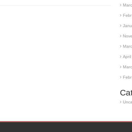
Marc
Febr
Janu
Nov
Marc
Apri
Marc
Febr
Ca
Unca