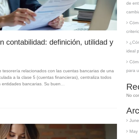
de ent
cambia
Cómo
criter
contabilidad: definición, utilidad y
¿Cóm
ideal 
Cómo
para u
e tesorería relacionados con las cuentas bancarias de una
lada a la clase 5 (cuentas financieras), centraliza todos
las entidades bancarias. Su buen…
Re
No co
Arc
June
May