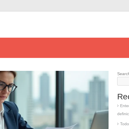
Searc
Re
Ente
defini
Todo