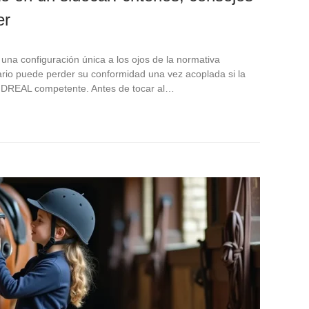
er
una configuración única a los ojos de la normativa
rio puede perder su conformidad una vez acoplada si la
la DREAL competente. Antes de tocar al…