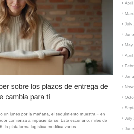
Apri
Marc
July
June
May
Apri
Febr
Janu
ber sobre los plazos de entrega de
Nov
e cambia para ti
Octo
Sept
o un lunes por la mañana, el seguimiento muestra « en
July
rador comienza a impacientarse. Este escenario, miles de
, la plataforma logística modifica varios…
June