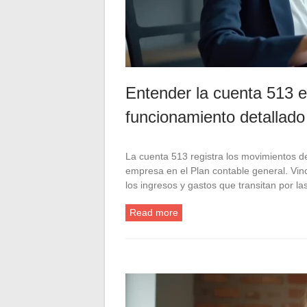
Entender la cuenta 513 en 
funcionamiento detallado
La cuenta 513 registra los movimientos d
empresa en el Plan contable general. Vincu
los ingresos y gastos que transitan por 
Read more