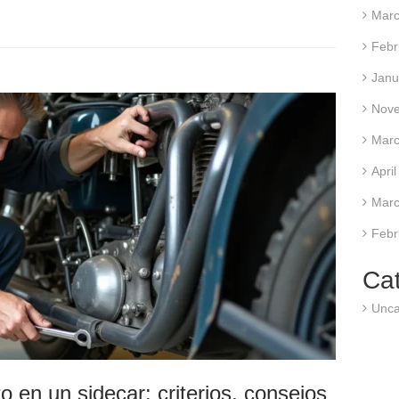
Marc
Febr
Janu
Nov
Marc
Apri
Marc
Febr
Ca
Unca
 en un sidecar: criterios, consejos