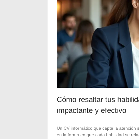
Cómo resaltar tus habili
impactante y efectivo
Un CV informático que capte la atención s
en la forma en que cada habilidad se relac