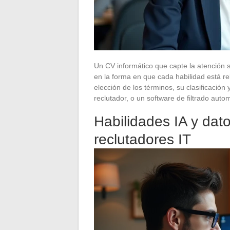
Un CV informático que capte la atención s
en la forma en que cada habilidad está re
elección de los términos, su clasificación
reclutador, o un software de filtrado aut
Habilidades IA y datos
reclutadores IT