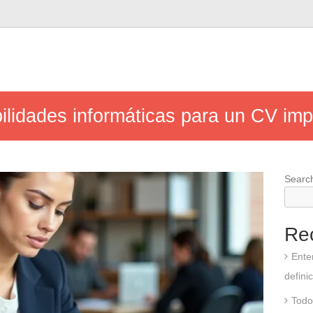
ilidades informáticas para un CV imp
Searc
Re
Ente
defini
Todo