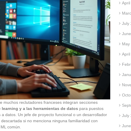
Apri
Marc
July
June
May
Apri
Febr
Janu
Nov
Octo
de muchos reclutadores franceses integran secciones
Sept
e learning y a las herramientas de datos
para puestos
a datos. Un jefe de proyecto funcional o un desarrollador
July
 descartada si no menciona ninguna familiaridad con
June
e ML común.