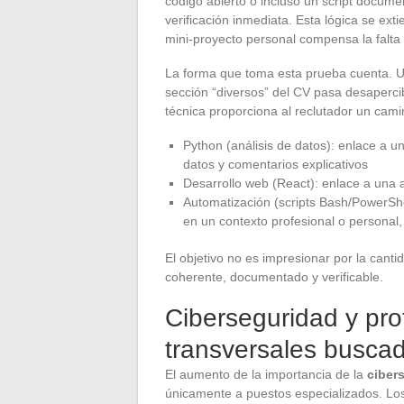
código abierto o incluso un script docume
verificación inmediata. Esta lógica se exti
mini-proyecto personal compensa la falta
La forma que toma esta prueba cuenta. U
sección “diversos” del CV pasa desapercib
técnica proporciona al reclutador un camin
Python (análisis de datos): enlace a 
datos y comentarios explicativos
Desarrollo web (React): enlace a una a
Automatización (scripts Bash/PowerShel
en un contexto profesional o persona
El objetivo no es impresionar por la canti
coherente, documentado y verificable.
Ciberseguridad y pro
transversales busca
El aumento de la importancia de la
ciber
únicamente a puestos especializados. Los