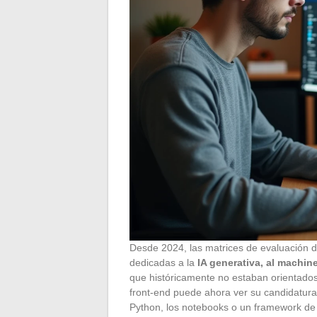
Desde 2024, las matrices de evaluación 
dedicadas a la
IA generativa, al machin
que históricamente no estaban orientados 
front-end puede ahora ver su candidatura
Python, los notebooks o un framework d