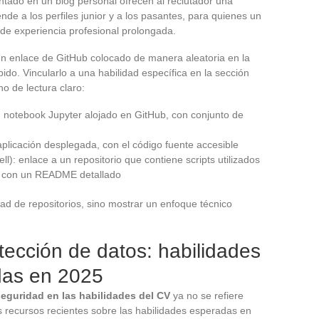
ntado en un blog personal ofrecen al reclutador una
ende a los perfiles junior y a los pasantes, para quienes un
 de experiencia profesional prolongada.
n enlace de GitHub colocado de manera aleatoria en la
ido. Vincularlo a una habilidad específica en la sección
o de lectura claro:
un notebook Jupyter alojado en GitHub, con conjunto de
plicación desplegada, con el código fuente accesible
l): enlace a un repositorio que contiene scripts utilizados
l, con un README detallado
dad de repositorios, sino mostrar un enfoque técnico
tección de datos: habilidades
das en 2025
seguridad en las habilidades del CV
ya no se refiere
 recursos recientes sobre las habilidades esperadas en