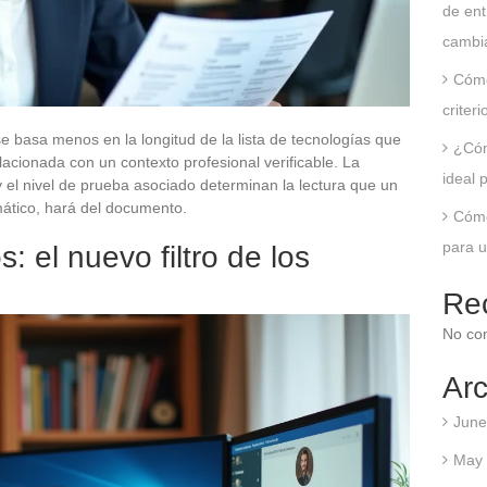
de ent
cambia
Cómo
criter
e basa menos en la longitud de la lista de tecnologías que
¿Cóm
lacionada con un contexto profesional verificable. La
ideal 
 y el nivel de prueba asociado determinan la lectura que un
omático, hará del documento.
Cómo
para u
: el nuevo filtro de los
Re
No co
Arc
June
May