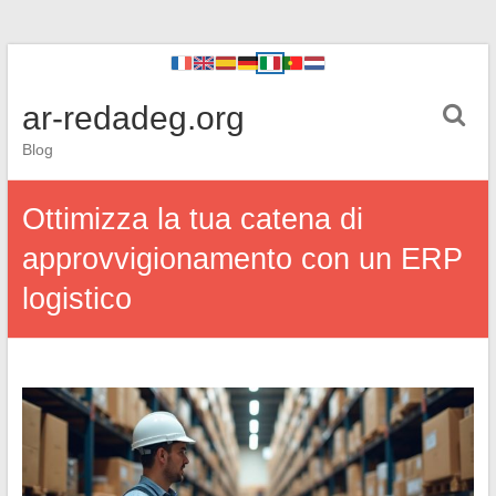
ar-redadeg.org
Blog
Ottimizza la tua catena di
approvvigionamento con un ERP
logistico