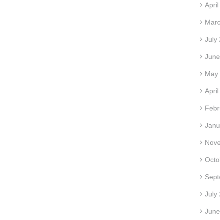
Apri
Marc
July
June
May
Apri
Febr
Janu
Nov
Octo
Sept
July
June