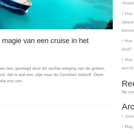
Vinted
Hoe 
zijspan
kenne
 magie van een cruise in het
Hoe k
kind?
Hoe 
een kr
we zee, gewiegd door de zachte wieging van de golven,
d, dat is wat een uitje naar de Caraïben belooft. Deze
nieke mix van…
Re
No co
Arc
June
May