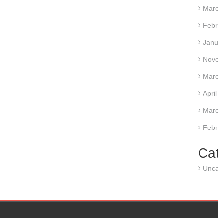
Marc
Febr
Janu
Nov
Marc
Apri
Marc
Febr
Ca
Unca