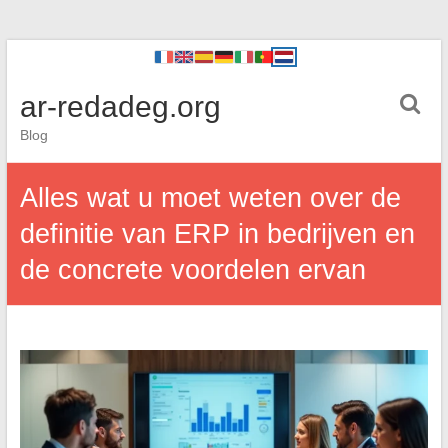
ar-redadeg.org
Blog
Alles wat u moet weten over de
definitie van ERP in bedrijven en
de concrete voordelen ervan