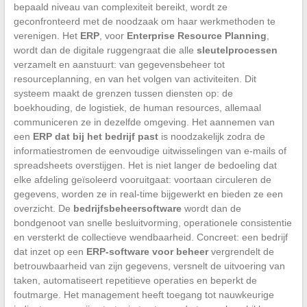
bepaald niveau van complexiteit bereikt, wordt ze
geconfronteerd met de noodzaak om haar werkmethoden te
verenigen. Het
ERP
, voor
Enterprise Resource Planning
,
wordt dan de digitale ruggengraat die alle
sleutelprocessen
verzamelt en aanstuurt: van gegevensbeheer tot
resourceplanning, en van het volgen van activiteiten. Dit
systeem maakt de grenzen tussen diensten op: de
boekhouding, de logistiek, de human resources, allemaal
communiceren ze in dezelfde omgeving. Het aannemen van
een
ERP dat bij het bedrijf past
is noodzakelijk zodra de
informatiestromen de eenvoudige uitwisselingen van e-mails of
spreadsheets overstijgen. Het is niet langer de bedoeling dat
elke afdeling geïsoleerd vooruitgaat: voortaan circuleren de
gegevens, worden ze in real-time bijgewerkt en bieden ze een
overzicht. De
bedrijfsbeheersoftware
wordt dan de
bondgenoot van snelle besluitvorming, operationele consistentie
en versterkt de collectieve wendbaarheid. Concreet: een bedrijf
dat inzet op een
ERP-software voor beheer
vergrendelt de
betrouwbaarheid van zijn gegevens, versnelt de uitvoering van
taken, automatiseert repetitieve operaties en beperkt de
foutmarge. Het management heeft toegang tot nauwkeurige