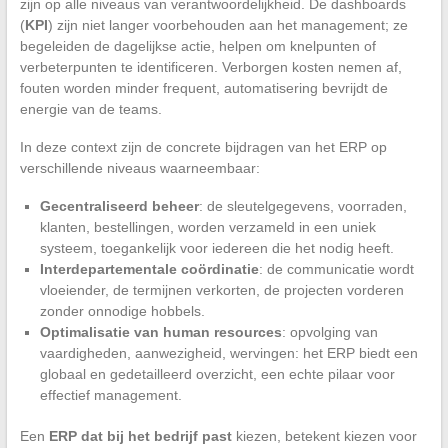
zijn op alle niveaus van verantwoordelijkheid. De dashboards
(
KPI
) zijn niet langer voorbehouden aan het management; ze
begeleiden de dagelijkse actie, helpen om knelpunten of
verbeterpunten te identificeren. Verborgen kosten nemen af,
fouten worden minder frequent, automatisering bevrijdt de
energie van de teams.
In deze context zijn de concrete bijdragen van het ERP op
verschillende niveaus waarneembaar:
Gecentraliseerd beheer
: de sleutelgegevens, voorraden,
klanten, bestellingen, worden verzameld in een uniek
systeem, toegankelijk voor iedereen die het nodig heeft.
Interdepartementale coördinatie
: de communicatie wordt
vloeiender, de termijnen verkorten, de projecten vorderen
zonder onnodige hobbels.
Optimalisatie van human resources
: opvolging van
vaardigheden, aanwezigheid, wervingen: het ERP biedt een
globaal en gedetailleerd overzicht, een echte pilaar voor
effectief management.
Een
ERP dat bij het bedrijf past
kiezen, betekent kiezen voor