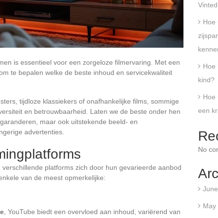
Vinted
Hoe 
zijspan
kenne
men is essentieel voor een zorgeloze filmervaring. Met een
Hoe k
n om te bepalen welke de beste inhoud en servicekwaliteit
kind?
Hoe 
ters, tijdloze klassiekers of onafhankelijke films, sommige
een kr
versiteit en betrouwbaarheid. Laten we de beste onder hen
g garanderen, maar ook uitstekende beeld- en
ingerige advertenties.
Re
No co
mingplatforms
 verschillende platforms zich door hun gevarieerde aanbod
Arc
 enkele van de meest opmerkelijke:
June
May
le
, YouTube biedt een overvloed aan inhoud, variërend van