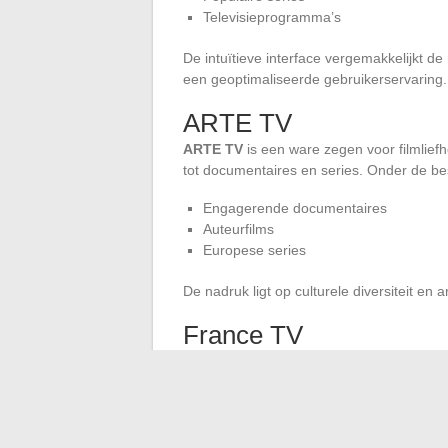
Televisieprogramma’s
De intuïtieve interface vergemakkelijkt de
een geoptimaliseerde gebruikerservaring.
ARTE TV
ARTE TV
is een ware zegen voor filmliefh
tot documentaires en series. Onder de bes
Engagerende documentaires
Auteurfilms
Europese series
De nadruk ligt op culturele diversiteit en ar
France TV
France TV is een ander gratis en legaal al
aan:
Films
Televisieseries