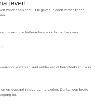
rnatieven
jken zonder een cent uit te geven, bieden verschillende
aan.
.org, is een onschatbare bron voor liefhebbers van
ood
, waardoor je werken kunt ontdekken of herontdekken die in
ive en on-demand inhoud aan te bieden. Dankzij een brede
oegang tot: