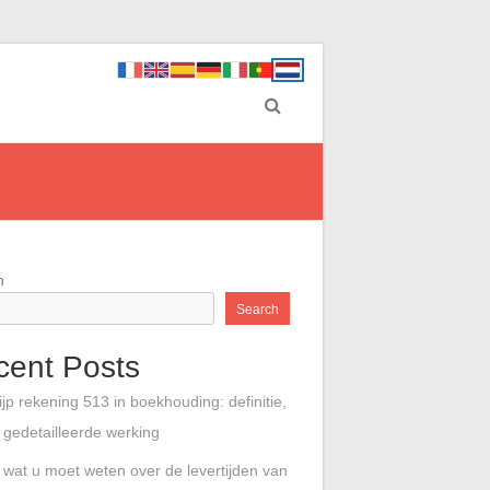
h
Search
cent Posts
ijp rekening 513 in boekhouding: definitie,
 gedetailleerde werking
s wat u moet weten over de levertijden van