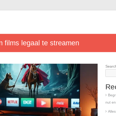
 films legaal te streamen
Searc
Re
Begr
nut en
Alle