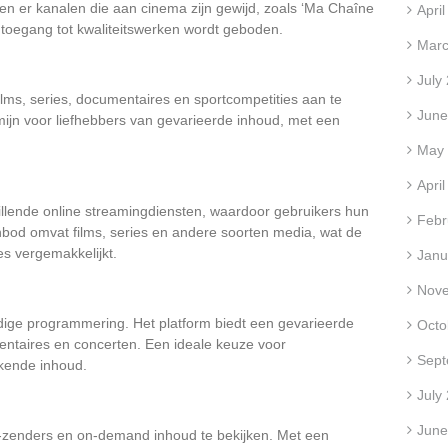
en er kanalen die aan cinema zijn gewijd, zoals ‘Ma Chaîne
Apri
 toegang tot kwaliteitswerken wordt geboden.
Marc
July
ilms, series, documentaires en sportcompetities aan te
June
mijn voor liefhebbers van gevarieerde inhoud, met een
May
Apri
llende online streamingdiensten, waardoor gebruikers hun
Febr
anbod omvat films, series en andere soorten media, wat de
es vergemakkelijkt.
Janu
Nov
ige programmering. Het platform biedt een gevarieerde
Octo
mentaires en concerten. Een ideale keuze voor
Sept
ijkende inhoud.
July
June
v-zenders en on-demand inhoud te bekijken. Met een