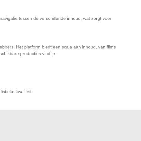
 navigatie tussen de verschillende inhoud, wat zorgt voor
ebbers. Het platform biedt een scala aan inhoud, van films
chikbare producties vind je:
tistieke kwaliteit.
ternatief. Dit publieke platform biedt gevarieerde inhoud