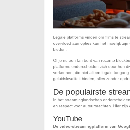
Legale platforms vinden om films te strea
overvloed aan opties kan het moeilijk zij
bieden.
Of je nu een fan bent van recente blockbus
platforms onderscheiden zich door hun di
verkennen, die niet alleen legale toegan
geluidskwaliteit bieden, alles zonder opdr
De populairste strea
In het streaminglandschap onderscheiden
en respect voor auteursrechten. Hier zijn
YouTube
De video-streamingplatform van Goog