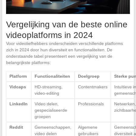
Vergelijking van de beste online
videoplatforms in 2024
Voor videoliefhebbers onderscheiden verschillende platforms
zich in 2024 door hun diversiteit en functionaliteiten. De
onderstaande tabel presenteert een vergelijking van de
belangrijkste platforms:
Platform
Functionaliteiten
Doelgroep
Sterke pu
Vidcaps
HD-streaming,
Contentmakers
Intuïtieve i
video-editing
gemeensc
LinkedIn
Video delen,
Professionals
Netwerken,
gespecialiseerde
zichtbaarhe
groepen
Reddit
Gemeenschappen,
Algemene
Gemeensch
video delen
gebruikers
diversiteit