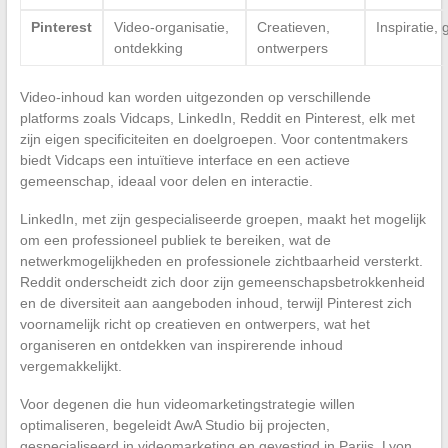
Pinterest
Video-organisatie,
Creatieven,
Inspiratie,
ontdekking
ontwerpers
Video-inhoud kan worden uitgezonden op verschillende
platforms zoals Vidcaps, LinkedIn, Reddit en Pinterest, elk met
zijn eigen specificiteiten en doelgroepen. Voor contentmakers
biedt Vidcaps een intuïtieve interface en een actieve
gemeenschap, ideaal voor delen en interactie.
LinkedIn, met zijn gespecialiseerde groepen, maakt het mogelijk
om een professioneel publiek te bereiken, wat de
netwerkmogelijkheden en professionele zichtbaarheid versterkt.
Reddit onderscheidt zich door zijn gemeenschapsbetrokkenheid
en de diversiteit aan aangeboden inhoud, terwijl Pinterest zich
voornamelijk richt op creatieven en ontwerpers, wat het
organiseren en ontdekken van inspirerende inhoud
vergemakkelijkt.
Voor degenen die hun videomarketingstrategie willen
optimaliseren, begeleidt AwA Studio bij projecten,
gespecialiseerd in videomarketing en gevestigd in Parijs, Lyon