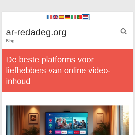
ar-redadeg.org
Blog
De beste platforms voor
liefhebbers van online video-
inhoud