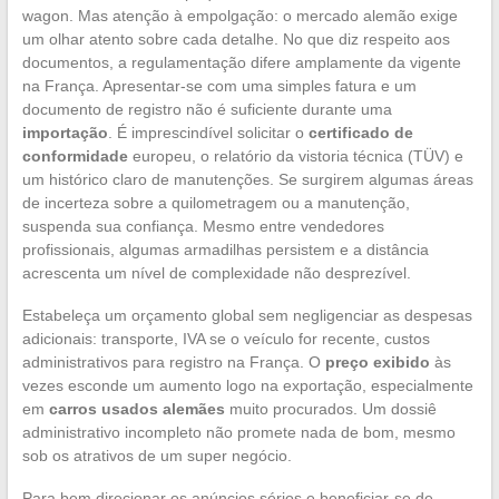
wagon. Mas atenção à empolgação: o mercado alemão exige
um olhar atento sobre cada detalhe. No que diz respeito aos
documentos, a regulamentação difere amplamente da vigente
na França. Apresentar-se com uma simples fatura e um
documento de registro não é suficiente durante uma
importação
. É imprescindível solicitar o
certificado de
conformidade
europeu, o relatório da vistoria técnica (TÜV) e
um histórico claro de manutenções. Se surgirem algumas áreas
de incerteza sobre a quilometragem ou a manutenção,
suspenda sua confiança. Mesmo entre vendedores
profissionais, algumas armadilhas persistem e a distância
acrescenta um nível de complexidade não desprezível.
Estabeleça um orçamento global sem negligenciar as despesas
adicionais: transporte, IVA se o veículo for recente, custos
administrativos para registro na França. O
preço exibido
às
vezes esconde um aumento logo na exportação, especialmente
em
carros usados alemães
muito procurados. Um dossiê
administrativo incompleto não promete nada de bom, mesmo
sob os atrativos de um super negócio.
Para bem direcionar os anúncios sérios e beneficiar-se de