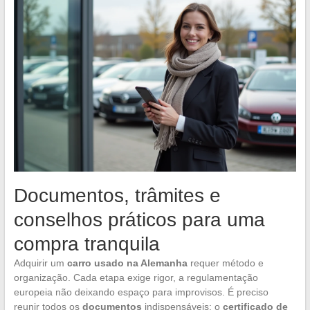
Documentos, trâmites e
conselhos práticos para uma
compra tranquila
Adquirir um
carro usado na Alemanha
requer método e
organização. Cada etapa exige rigor, a regulamentação
europeia não deixando espaço para improvisos. É preciso
reunir todos os
documentos
indispensáveis: o
certificado de