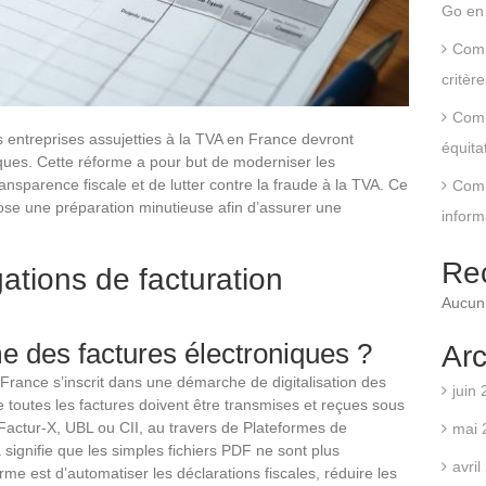
Go en 
Comm
critèr
Comm
s entreprises assujetties à la TVA en France devront
équita
iques. Cette réforme a pour but de moderniser les
ransparence fiscale et de lutter contre la fraude à la TVA. Ce
Comm
ose une préparation minutieuse afin d’assurer une
inform
Re
ations de facturation
Aucun 
e des factures électroniques ?
Arc
France s’inscrit dans une démarche de digitalisation des
juin
e toutes les factures doivent être transmises et reçues sous
Factur-X, UBL ou CII, au travers de Plateformes de
mai 
signifie que les simples fichiers PDF ne sont plus
avri
forme est d’automatiser les déclarations fiscales, réduire les