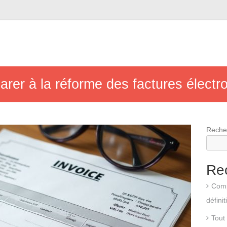
arer à la réforme des factures élect
Reche
Re
Comp
définit
Tout 