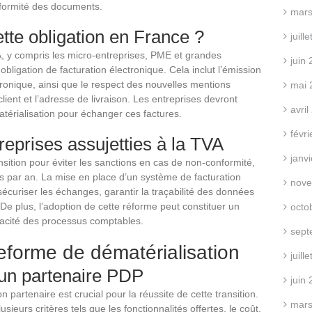
onformité des documents.
mars
tte obligation en France ?
juill
VA, y compris les micro-entreprises, PME et grandes
juin
bligation de facturation électronique. Cela inclut l’émission
tronique, ainsi que le respect des nouvelles mentions
mai 
ent et l’adresse de livraison. Les entreprises devront
avri
térialisation pour échanger ces factures.
févr
reprises assujetties à la TVA
janv
ansition pour éviter les sanctions en cas de non-conformité,
s par an. La mise en place d’un système de facturation
nove
sécuriser les échanges, garantir la traçabilité des données
. De plus, l’adoption de cette réforme peut constituer un
octo
ficacité des processus comptables.
sept
teforme de dématérialisation
juill
’un partenaire PDP
juin
 partenaire est crucial pour la réussite de cette transition.
mars
sieurs critères tels que les fonctionnalités offertes, le coût,