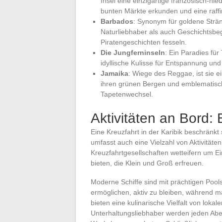
Insel eine einzigartige französisch-ni
bunten Märkte erkunden und eine raff
Barbados
: Synonym für goldene Strän
Naturliebhaber als auch Geschichtsbeg
Piratengeschichten fesseln.
Die Jungferninseln
: Ein Paradies für
idyllische Kulisse für Entspannung un
Jamaika
: Wiege des Reggae, ist sie 
ihren grünen Bergen und emblematische
Tapetenwechsel.
Aktivitäten an Bord:
Eine Kreuzfahrt in der Karibik beschränkt
umfasst auch eine Vielzahl von Aktivitäte
Kreuzfahrtgesellschaften wetteifern um E
bieten, die Klein und Groß erfreuen.
Moderne Schiffe sind mit prächtigen Pools
ermöglichen, aktiv zu bleiben, während 
bieten eine kulinarische Vielfalt von loka
Unterhaltungsliebhaber werden jeden Abe