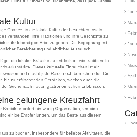
eren Clubs für Kinder und Jugendliche, dass jede Familie
July
June
ale Kultur
Marc
rtige Chance, in die lokale Kultur der besuchten Inseln
Febr
 es verstanden, ihre Traditionen und ihre Geschichte zu
ck in ihr lebendiges Erbe zu geben. Die Begegnung mit
Janu
sönlicher Bereicherung und ehrlicher Austausch.
Nov
üge, die lokalen Bräuche zu entdecken, wie traditionelle
Marc
ndwerksmärkte. Dieses kulturelle Eintauchen ist ein
bensweisen und macht jede Reise noch bereichernder. Die
Apri
n bis zu erfrischenden Getränken, wecken auch die
 der Suche nach neuen gastronomischen Erlebnissen.
Marc
Febr
 eine gelungene Kreuzfahrt
r Karibik erfordert ein wenig Organisation, um eine
Ca
r sind einige Empfehlungen, um das Beste aus diesem
Unca
aus zu buchen, insbesondere für beliebte Aktivitäten, die