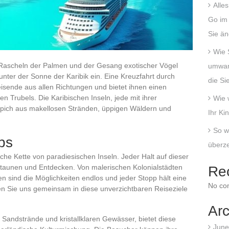
Alle
Go im 
Sie än
Wie 
 Rascheln der Palmen und der Gesang exotischer Vögel
umwand
nter der Sonne der Karibik ein. Eine Kreuzfahrt durch
die Si
isende aus allen Richtungen und bietet ihnen einen
en Trubels. Die Karibischen Inseln, jede mit ihrer
Wie 
Teppich aus makellosen Stränden, üppigen Wäldern und
Ihr Ki
So w
ps
überze
fache Kette von paradiesischen Inseln. Jeder Halt auf dieser
Staunen und Entdecken. Von malerischen Kolonialstädten
Re
n sind die Möglichkeiten endlos und jeder Stopp hält eine
No co
en Sie uns gemeinsam in diese unverzichtbaren Reiseziele
Arc
n Sandstrände und kristallklaren Gewässer, bietet diese
June