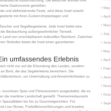
ederländische Kulturmischung. Die Besucher können ihre
inierte Gastronomie genießen.
May
de und elektrisierende Feste, wird diese Insel sowohl
eisterte mit ihren Zuckerrohrplantagen und
Apri
Marc
 Taucher und Segelbegeisterte. Jede Insel bietet eine
d die Beobachtung außergewöhnlicher Tierwelt.
July
ein Land von unschätzbarem kulturellen Reichtum. Zwischen
n Stränden bietet die Insel einen garantierten
June
May
 Ein umfassendes Erlebnis
Apri
 sich nicht nur auf die Erkundung des Landes, sondern
Febr
n an Bord, die das Segelerlebnis bereichern. Die
infallsreichtum, um Unterhaltung und Annehmlichkeiten zu
Janu
Nov
, luxuriösen Spas und Fitnesscentern ausgestattet, die es
Octo
man die maritime Landschaft genießt. Themenrestaurants
len Spezialitäten bis hin zu Gourmetgerichten. Für
Sept
nd Live-Shows, Freiluftkinovorführungen und kreative