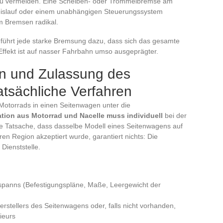
zu vermeiden. Eine Scheiben- oder Trommelbremse am
reislauf oder einem unabhängigen Steuerungssystem
im Bremsen radikal.
hrt jede starke Bremsung dazu, dass sich das gesamte
ffekt ist auf nasser Fahrbahn umso ausgeprägter.
 und Zulassung des
tsächliche Verfahren
 Motorrads in einen Seitenwagen unter die
ion aus Motorrad und Nacelle muss individuell
bei der
e Tatsache, dass dasselbe Modell eines Seitenwagens auf
en Region akzeptiert wurde, garantiert nichts: Die
Dienststelle.
spanns (Befestigungspläne, Maße, Leergewicht der
rstellers des Seitenwagens oder, falls nicht vorhanden,
ieurs