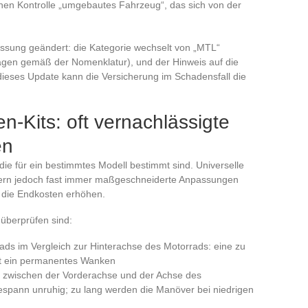
schen Kontrolle „umgebautes Fahrzeug“, das sich von der
lassung geändert: die Kategorie wechselt von „MTL“
agen gemäß der Nomenklatur), und der Hinweis auf die
 dieses Update kann die Versicherung im Schadensfall die
-Kits: oft vernachlässigte
en
, die für ein bestimmtes Modell bestimmt sind. Universelle
rdern jedoch fast immer maßgeschneiderte Anpassungen
e die Endkosten erhöhen.
 überprüfen sind:
ds im Vergleich zur Hinterachse des Motorrads: eine zu
ht ein permanentes Wanken
zwischen der Vorderachse und der Achse des
espann unruhig; zu lang werden die Manöver bei niedrigen