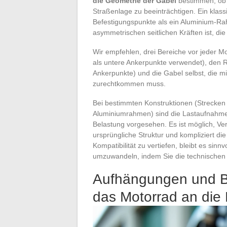
die Geometrie der Gabel
bestimmen, ob 
Straßenlage zu beeinträchtigen. Ein klas
Befestigungspunkte als ein Aluminium-Rah
asymmetrischen seitlichen Kräften ist, di
Wir empfehlen, drei Bereiche vor jeder M
als untere Ankerpunkte verwendet), den 
Ankerpunkte) und die Gabel selbst, die m
zurechtkommen muss.
Bei bestimmten Konstruktionen (Strecken
Aluminiumrahmen) sind die Lastaufnahmepun
Belastung vorgesehen. Es ist möglich, Ve
ursprüngliche Struktur und kompliziert di
Kompatibilität zu vertiefen, bleibt es sin
umzuwandeln, indem Sie die technischen D
Aufhängungen und B
das Motorrad an die