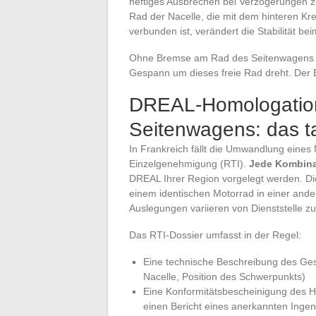
heftiges Ausbrechen bei Verzögerungen 
Rad der Nacelle, die mit dem hinteren K
verbunden ist, verändert die Stabilität be
Ohne Bremse am Rad des Seitenwagens fü
Gespann um dieses freie Rad dreht. Der E
DREAL-Homologation
Seitenwagens: das ta
In Frankreich fällt die Umwandlung eines
Einzelgenehmigung (RTI).
Jede Kombinat
DREAL Ihrer Region vorgelegt werden. Di
einem identischen Motorrad in einer ander
Auslegungen variieren von Dienststelle zu 
Das RTI-Dossier umfasst in der Regel:
Eine technische Beschreibung des Ge
Nacelle, Position des Schwerpunkts)
Eine Konformitätsbescheinigung des He
einen Bericht eines anerkannten Ingen