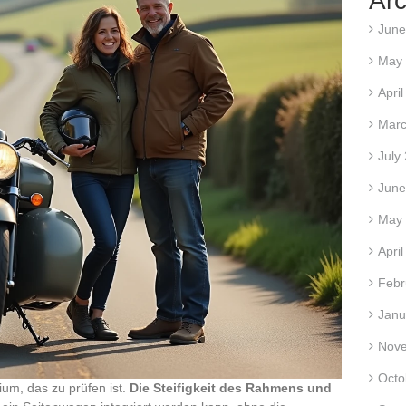
Arc
June
May
Apri
Marc
July
June
May
Apri
Febr
Janu
Nov
Octo
rium, das zu prüfen ist.
Die Steifigkeit des Rahmens und