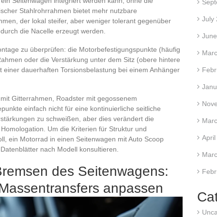
ein Seitenwagen integriert werden kann, ohne die
Sept
sischer Stahlrohrrahmen bietet mehr nutzbare
July
men, der lokal steifer, aber weniger tolerant gegenüber
e durch die Nacelle erzeugt werden.
June
ontage zu überprüfen: die Motorbefestigungspunkte (häufig
Marc
Rahmen oder die Verstärkung unter dem Sitz (obere hintere
Febr
it einer dauerhaften Torsionsbelastung bei einem Anhänger
Janu
 mit Gitterrahmen, Roadster mit gegossenem
Nov
kte einfach nicht für eine kontinuierliche seitliche
rstärkungen zu schweißen, aber dies verändert die
Marc
e Homologation. Um die Kriterien für Struktur und
Apri
nvoll, ein Motorrad in einen Seitenwagen mit Auto Scoop
atenblätter nach Modell konsultieren.
Marc
remsen des Seitenwagens:
Febr
 Massentransfers anpassen
Ca
Unca