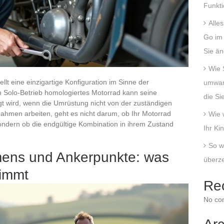
Funkt
Alle
Go im 
Sie än
Wie 
t eine einzigartige Konfiguration im Sinne der
umwand
en Solo-Betrieb homologiertes Motorrad kann seine
die Si
gt wird, wenn die Umrüstung nicht von der zuständigen
hmen arbeiten, geht es nicht darum, ob Ihr Motorrad
Wie 
ondern ob die endgültige Kombination in ihrem Zustand
Ihr Ki
So w
ens und Ankerpunkte: was
überze
timmt
Re
No co