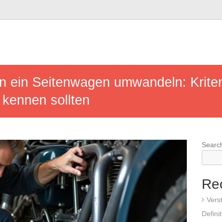
in ein Seitenwagen umwandeln: Kriter
e kennen sollten
Searc
Re
Vers
Defini