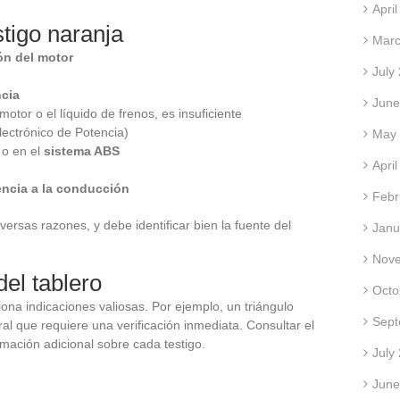
Apri
tigo naranja
Marc
ón del motor
July
ncia
June
motor o el líquido de frenos, es insuficiente
lectrónico de Potencia)
May
o en el
sistema ABS
Apri
encia a la conducción
Febr
ersas razones, y debe identificar bien la fuente del
Janu
Nov
del tablero
Octo
ona indicaciones valiosas. Por ejemplo, un triángulo
Sept
l que requiere una verificación inmediata. Consultar el
mación adicional sobre cada testigo.
July
June