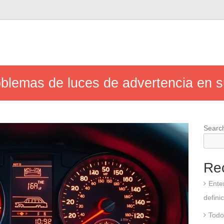
oblemas de luces de advertencia en 
Searc
Re
Ente
defini
Todo