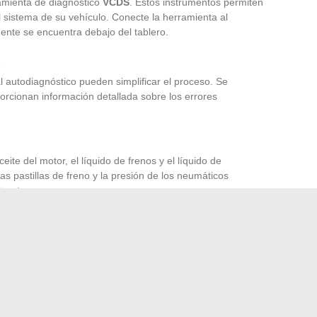
mienta de diagnóstico
VCDS
. Estos instrumentos permiten
l sistema de su vehículo. Conecte la herramienta al
nte se encuentra debajo del tablero.
s
 autodiagnóstico pueden simplificar el proceso. Se
rcionan información detallada sobre los errores
eite del motor, el líquido de frenos y el líquido de
as pastillas de freno y la presión de los neumáticos
icante.
roblema, consulte a un
mecánico
calificado o acuda a un
ionales cuentan con las herramientas y la experiencia
as anomalías más complejas.
y resolver eficazmente los problemas de testigos luminosos
a seguridad y la longevidad de su vehículo.