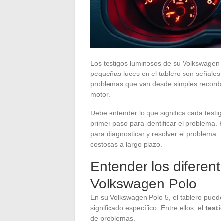
Los testigos luminosos de su Volkswagen 
pequeñas luces en el tablero son señales
problemas que van desde simples recorda
motor.
Debe entender lo que significa cada testi
primer paso para identificar el problema.
para diagnosticar y resolver el problema.
costosas a largo plazo.
Entender los diferen
Volkswagen Polo
En su Volkswagen Polo 5, el tablero pued
significado específico. Entre ellos, el
test
de problemas.