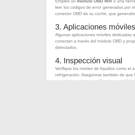
Emplee un
módulo OBD Wifi
o una herra
leer los códigos de error generados por e
conector OBD de su coche, que generalme
3. Aplicaciones móvile
Algunas aplicaciones móviles dedicadas al
conectan a través del módulo OBD y propo
detectados.
4. Inspección visual
Verifique los niveles de líquidos como el ac
refrigeración. Asegúrese también de que l
cumplan con las especificaciones del fabr
5. Consulta profesional
Si los pasos anteriores no resuelven el p
centro de mantenimiento
. Estos profes
necesarias para diagnosticar y reparar l
Siguiendo estos pasos, puede identificar 
en su Volkswagen Polo, garantizando así l