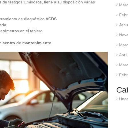
 de testigos luminosos, tiene a su disposición varias
Marc
Febr
rramienta de diagnóstico
VCDS
ada
Janu
 parámetros en el tablero
Nov
un
centro de mantenimiento
Marc
Apri
Marc
Febr
Ca
Unca