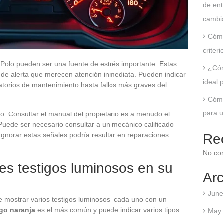
de ent
cambia
Cómo
criter
Polo pueden ser una fuente de estrés importante. Estas
¿Cóm
 de alerta que merecen atención inmediata. Pueden indicar
ideal 
torios de mantenimiento hasta fallos más graves del
Cómo
para u
go. Consultar el manual del propietario es a menudo el
 Puede ser necesario consultar a un mecánico calificado
 Ignorar estas señales podría resultar en reparaciones
Re
No co
tes testigos luminosos en su
Arc
June
e mostrar varios testigos luminosos, cada uno con un
igo naranja
es el más común y puede indicar varios tipos
May