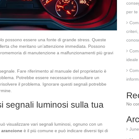
conseg
per te
Come
criter
olo possono essere una fonte di grande stress. Queste
conos
 allerta che meritano un’attenzione immediata. Possono
Come
 promemoria di manutenzione a malfunzionamenti più gravi
ideale 
Come
egnale. Fare riferimento al manuale del proprietario è
 problema. Potrebbe essere necessario consultare un
inform
risolvere il problema. Ignorare questi segnali potrebbe
rmine.
Re
 segnali luminosi sulla tua
No co
Arc
può visualizzare vari segnali luminosi, ognuno con un
June
 arancione
è il più comune e può indicare diversi tipi di