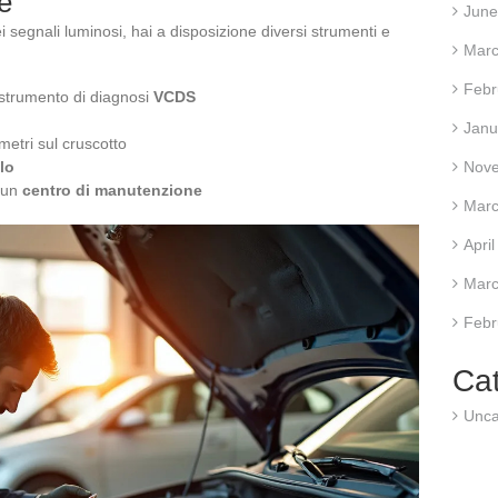
e
June
i segnali luminosi, hai a disposizione diversi strumenti e
Marc
Febr
strumento di diagnosi
VCDS
Janu
rametri sul cruscotto
lo
Nov
n un
centro di manutenzione
Marc
Apri
Marc
Febr
Ca
Unca