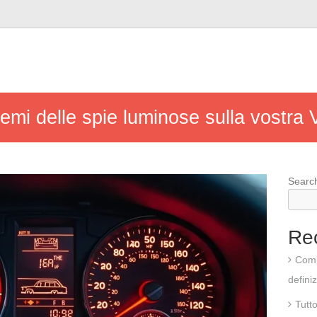
lemi delle spie luminose sulla vostr
Searc
Re
Comp
defini
Tutt