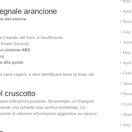
May
segnale arancione
Apri
ne del motore
Marc
July
 il liquido dei freni, è insufficiente
June
 Power Control)
nel
sistema ABS
May
bag
a alla guida
Apri
Febr
 varie ragioni, e devi identificare bene la fonte del
Janu
el cruscotto
Nov
nisce indicazioni preziose. Ad esempio, un triangolo
Octo
rale che richiede una verifica immediata. La
sente di ottenere informazioni aggiuntive su ciascun
Sept
July