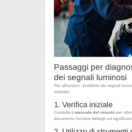
Passaggi per diagnost
dei segnali luminosi
Per affrontare i problemi dei segnali lumi
metodici.
1. Verifica iniziale
Consulta il
manuale del veicolo
per otten
documento fornisce dettagli sul significat
2. Utilizzo di strumenti 