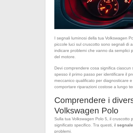
I segnali luminosi della tua Volkswagen P
piccole luci sul cruscotto sono segnali di
indicare problemi che vanno da semplici
del motore.
Devi comprendere cosa significa ciascun s
spesso il primo passo per identificare il
meccanico qualificato per diagnosticare e 
comportare riparazioni costose a lungo te
Comprendere i diversi
Volkswagen Polo
Sulla tua Volkswagen Polo 5, il cruscotto 
significato specifico. Tra questi, il
segnale
problemi.