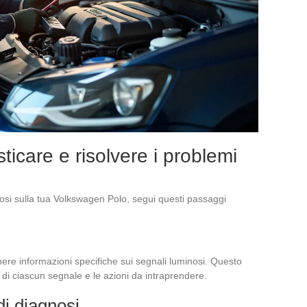
icare e risolvere i problemi
nosi sulla tua Volkswagen Polo, segui questi passaggi
ere informazioni specifiche sui segnali luminosi. Questo
o di ciascun segnale e le azioni da intraprendere.
di diagnosi