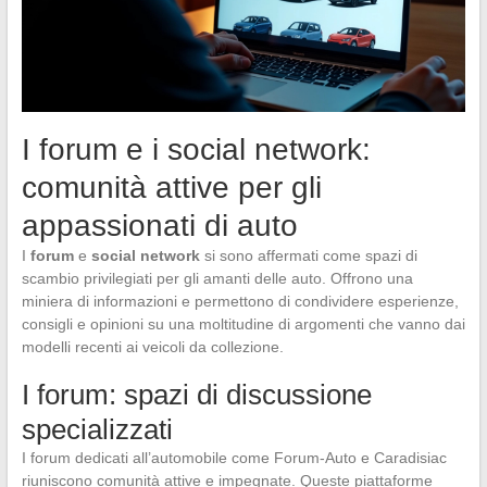
I forum e i social network:
comunità attive per gli
appassionati di auto
I
forum
e
social network
si sono affermati come spazi di
scambio privilegiati per gli amanti delle auto. Offrono una
miniera di informazioni e permettono di condividere esperienze,
consigli e opinioni su una moltitudine di argomenti che vanno dai
modelli recenti ai veicoli da collezione.
I forum: spazi di discussione
specializzati
I forum dedicati all’automobile come Forum-Auto e Caradisiac
riuniscono comunità attive e impegnate. Queste piattaforme