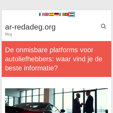
ar-redadeg.org
Blog
De onmisbare platforms voor
autoliefhebbers: waar vind je de
beste informatie?