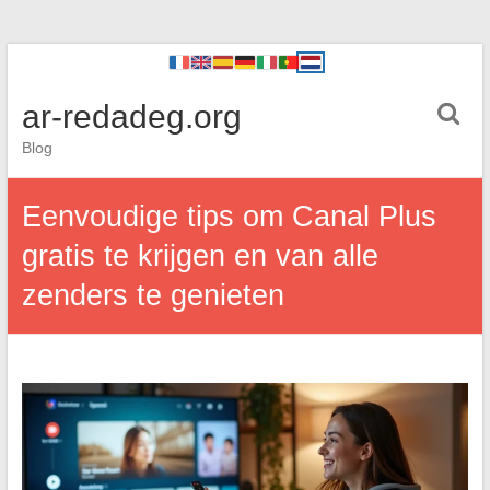
ar-redadeg.org
Blog
Eenvoudige tips om Canal Plus
gratis te krijgen en van alle
zenders te genieten