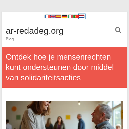
ar-redadeg.org
Blog
Ontdek hoe je mensenrechten
kunt ondersteunen door middel
van solidariteitsacties