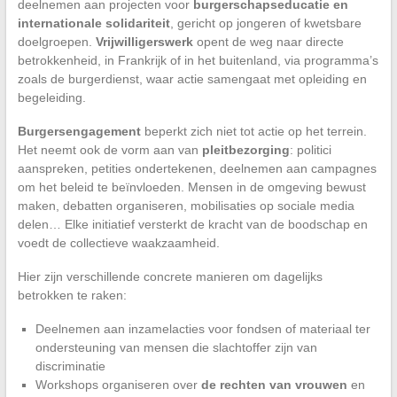
deelnemen aan projecten voor
burgerschapseducatie en
internationale solidariteit
, gericht op jongeren of kwetsbare
doelgroepen.
Vrijwilligerswerk
opent de weg naar directe
betrokkenheid, in Frankrijk of in het buitenland, via programma’s
zoals de burgerdienst, waar actie samengaat met opleiding en
begeleiding.
Burgersengagement
beperkt zich niet tot actie op het terrein.
Het neemt ook de vorm aan van
pleitbezorging
: politici
aanspreken, petities ondertekenen, deelnemen aan campagnes
om het beleid te beïnvloeden. Mensen in de omgeving bewust
maken, debatten organiseren, mobilisaties op sociale media
delen… Elke initiatief versterkt de kracht van de boodschap en
voedt de collectieve waakzaamheid.
Hier zijn verschillende concrete manieren om dagelijks
betrokken te raken:
Deelnemen aan inzamelacties voor fondsen of materiaal ter
ondersteuning van mensen die slachtoffer zijn van
discriminatie
Workshops organiseren over
de rechten van vrouwen
en