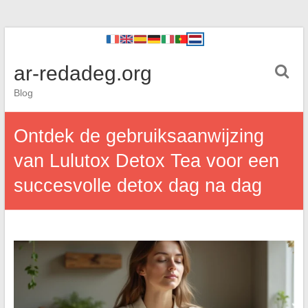
ar-redadeg.org
Blog
Ontdek de gebruiksaanwijzing
van Lulutox Detox Tea voor een
succesvolle detox dag na dag