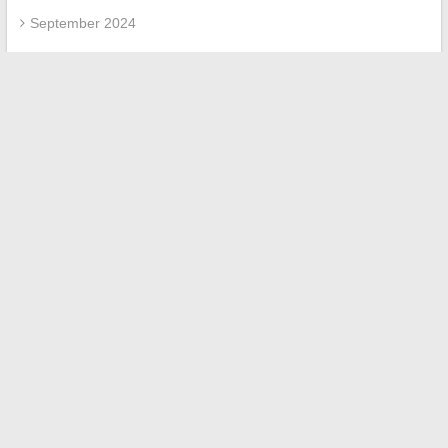
September 2024
July 2024
June 2024
March 2024
February 2024
January 2024
November 2023
March 2023
April 2022
March 2022
February 2022
Categories