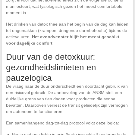
zorgt ervoor dat het laxerend effect zich de volgende ochtend
manifesteert, wat fysiologisch gezien het meest comfortabele
moment is.
Het drinken van detox thee aan het begin van de dag kan leiden
tot ongemakken (krampen, dringende darmbehoefte) tijdens de
actieve uren.
Het avondvenster blijft het meest geschikt
voor dagelijks comfort
.
Duur van de detoxkuur:
gezondheidslimieten en
pauzelogica
De vraag naar de duur onderscheidt een doordacht gebruik van
een risicovol gebruik. De aanbeveling van de ANSM stelt een
duidelijke grens van tien dagen voor producten die senna
bevatten. Daarboven verliest de transit geleidelijk zijn vermogen
om autonoom te functioneren.
Een samenhangend dag-tot-dag protocol volgt deze logica:
Begin met een lichte infusie (korte inweektijd) gedurende de