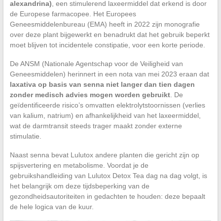
alexandrina)
, een stimulerend laxeermiddel dat erkend is door
de Europese farmacopee. Het Europees
Geneesmiddelenbureau (EMA) heeft in 2022 zijn monografie
over deze plant bijgewerkt en benadrukt dat het gebruik beperkt
moet blijven tot incidentele constipatie, voor een korte periode.
De ANSM (Nationale Agentschap voor de Veiligheid van
Geneesmiddelen) herinnert in een nota van mei 2023 eraan dat
laxativa op basis van senna niet langer dan tien dagen
zonder medisch advies mogen worden gebruikt
. De
geïdentificeerde risico’s omvatten elektrolytstoornissen (verlies
van kalium, natrium) en afhankelijkheid van het laxeermiddel,
wat de darmtransit steeds trager maakt zonder externe
stimulatie.
Naast senna bevat Lulutox andere planten die gericht zijn op
spijsvertering en metabolisme. Voordat je de
gebruikshandleiding van Lulutox Detox Tea dag na dag volgt, is
het belangrijk om deze tijdsbeperking van de
gezondheidsautoriteiten in gedachten te houden: deze bepaalt
de hele logica van de kuur.