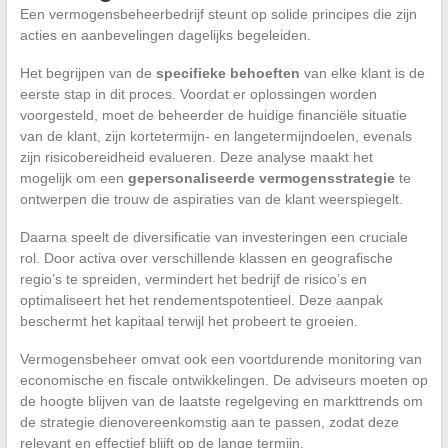
Een vermogensbeheerbedrijf steunt op solide principes die zijn
acties en aanbevelingen dagelijks begeleiden.
Het begrijpen van de
specifieke behoeften
van elke klant is de
eerste stap in dit proces. Voordat er oplossingen worden
voorgesteld, moet de beheerder de huidige financiële situatie
van de klant, zijn kortetermijn- en langetermijndoelen, evenals
zijn risicobereidheid evalueren. Deze analyse maakt het
mogelijk om een
gepersonaliseerde vermogensstrategie
te
ontwerpen die trouw de aspiraties van de klant weerspiegelt.
Daarna speelt de diversificatie van investeringen een cruciale
rol. Door activa over verschillende klassen en geografische
regio’s te spreiden, vermindert het bedrijf de risico’s en
optimaliseert het het rendementspotentieel. Deze aanpak
beschermt het kapitaal terwijl het probeert te groeien.
Vermogensbeheer omvat ook een voortdurende monitoring van
economische en fiscale ontwikkelingen. De adviseurs moeten op
de hoogte blijven van de laatste regelgeving en markttrends om
de strategie dienovereenkomstig aan te passen, zodat deze
relevant en effectief blijft op de lange termijn.