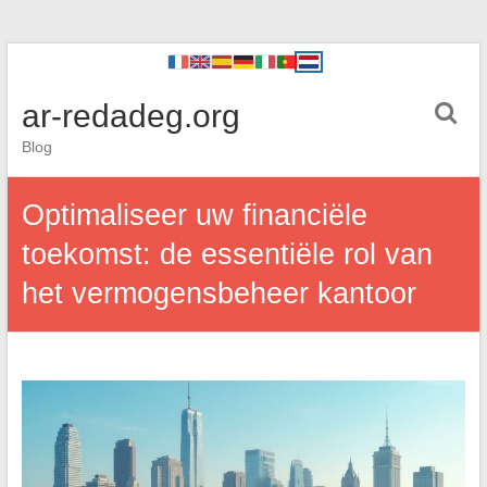
ar-redadeg.org
Blog
Optimaliseer uw financiële
toekomst: de essentiële rol van
het vermogensbeheer kantoor