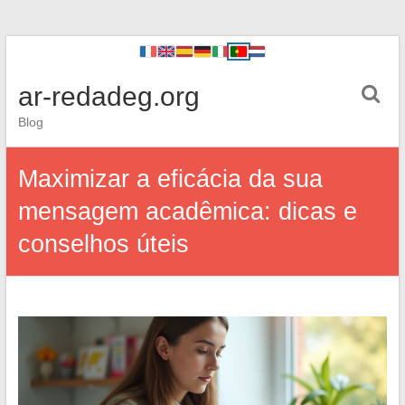
ar-redadeg.org
Blog
Maximizar a eficácia da sua
mensagem acadêmica: dicas e
conselhos úteis