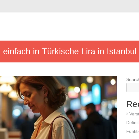
infach in Türkische Lira in Istanbu
Searc
Re
Vers
Defini
Funkt