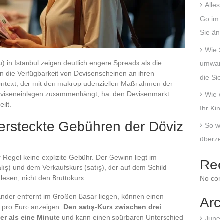
Alle
Go im 
Sie än
Wie 
 in Istanbul zeigen deutlich engere Spreads als die
umwand
en die Verfügbarkeit von Devisenscheinen an ihren
die Si
ontext, der mit den makroprudenziellen Maßnahmen der
eviseneinlagen zusammenhängt, hat den Devisenmarkt
Wie 
ilt.
Ihr Ki
ersteckte Gebühren der Döviz
So w
überze
 Regel keine explizite Gebühr. Der Gewinn liegt im
Re
ış) und dem Verkaufskurs (satış), der auf dem Schild
lesen, nicht den Bruttokurs.
No co
ander entfernt im Großen Basar liegen, können einen
Arc
 pro Euro anzeigen.
Den satış-Kurs zwischen drei
er als eine Minute
und kann einen spürbaren Unterschied
June