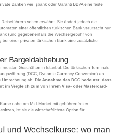
private Banken wie İşbank oder Garanti BBVA eine feste
 Reiseführern selten erwähnt. Sie ändert jedoch die
tomaten einer öffentlichen türkischen Bank verursacht nur
Bank (und gegebenenfalls die Wechselgebühr von
bei einer privaten türkischen Bank eine zusätzliche
der Bargeldabhebung
en meisten Geschäften in Istanbul. Die türkischen Terminals
hnungswährung (DCC, Dynamic Currency Conversion) an.
ne Umrechnung ab:
Die Annahme des DCC bedeutet, dass
nt im Vergleich zum von Ihrem Visa- oder Mastercard-
 Kurse nahe am Mid-Market mit gebührenfreien
tzen, ist sie die wirtschaftlichste Option für
bul und Wechselkurse: wo man