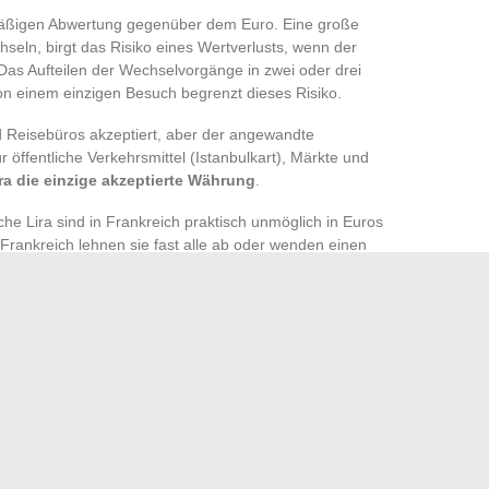
elmäßigen Abwertung gegenüber dem Euro. Eine große
eln, birgt das Risiko eines Wertverlusts, wenn der
 Das Aufteilen der Wechselvorgänge in zwei oder drei
on einem einzigen Besuch begrenzt dieses Risiko.
d Reisebüros akzeptiert, aber der angewandte
r öffentliche Verkehrsmittel (Istanbulkart), Märkte und
ira die einzige akzeptierte Währung
.
he Lira sind in Frankreich praktisch unmöglich in Euros
rankreich lehnen sie fast alle ab oder wenden einen
inen Aufenthalt mit einem Saldo von Lira nahe null zu
s richtigen Geldautomaten und die systematische Ablehnung
m sein Wechselbudget in Istanbul zu optimieren. Bei einem
te Unterschied zwischen einer durchdachten Strategie und
lligen Abhebungen das Äquivalent von mehreren