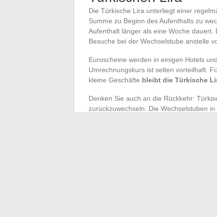
Die Türkische Lira unterliegt einer reg
Summe zu Beginn des Aufenthalts zu wechs
Aufenthalt länger als eine Woche dauert.
Besuche bei der Wechselstube anstelle v
Euroscheine werden in einigen Hotels un
Umrechnungskurs ist selten vorteilhaft. Fü
kleine Geschäfte
bleibt die Türkische L
Denken Sie auch an die Rückkehr: Türkisc
zurückzuwechseln. Die Wechselstuben in F
abschreckenden Kurs an. Es ist besser, se
beenden.
Das Aufteilen des Wechsels, die Wahl de
des DCC sind die drei konkreten Hebel, u
einwöchigen Aufenthalt kann der kumulier
einem Flughafenwechsel gefolgt von zufä
Mahlzeiten ausmachen.