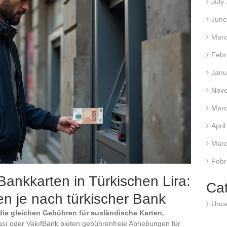
July
June
Marc
Febr
Janu
Nov
Marc
Apri
Marc
Febr
ankkarten in Türkischen Lira:
Ca
en je nach türkischer Bank
Unca
die gleichen Gebühren für ausländische Karten.
kası oder VakıfBank bieten gebührenfreie Abhebungen für