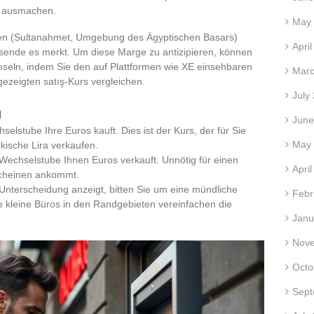
o ausmachen.
May
ieten (Sultanahmet, Umgebung des Ägyptischen Basars)
Apri
sende es merkt. Um diese Marge zu antizipieren, können
chseln, indem Sie den auf Plattformen wie XE einsehbaren
Marc
ezeigten satış-Kurs vergleichen.
July
n
June
selstube Ihre Euros kauft. Dies ist der Kurs, der für Sie
May
kische Lira verkaufen.
 Wechselstube Ihnen Euros verkauft. Unnötig für einen
Apri
scheinen ankommt.
Unterscheidung anzeigt, bitten Sie um eine mündliche
Febr
ge kleine Büros in den Randgebieten vereinfachen die
Janu
Nov
Octo
Sept