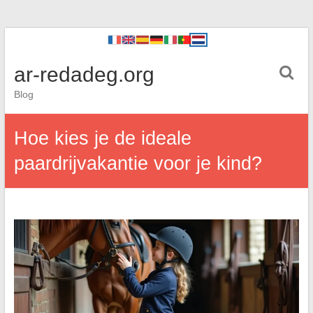
ar-redadeg.org
Blog
Hoe kies je de ideale
paardrijvakantie voor je kind?