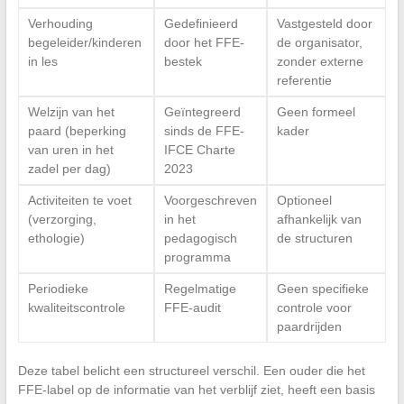
Verhouding
Gedefinieerd
Vastgesteld door
begeleider/kinderen
door het FFE-
de organisator,
in les
bestek
zonder externe
referentie
Welzijn van het
Geïntegreerd
Geen formeel
paard (beperking
sinds de FFE-
kader
van uren in het
IFCE Charte
zadel per dag)
2023
Activiteiten te voet
Voorgeschreven
Optioneel
(verzorging,
in het
afhankelijk van
ethologie)
pedagogisch
de structuren
programma
Periodieke
Regelmatige
Geen specifieke
kwaliteitscontrole
FFE-audit
controle voor
paardrijden
Deze tabel belicht een structureel verschil. Een ouder die het
FFE-label op de informatie van het verblijf ziet, heeft een basis