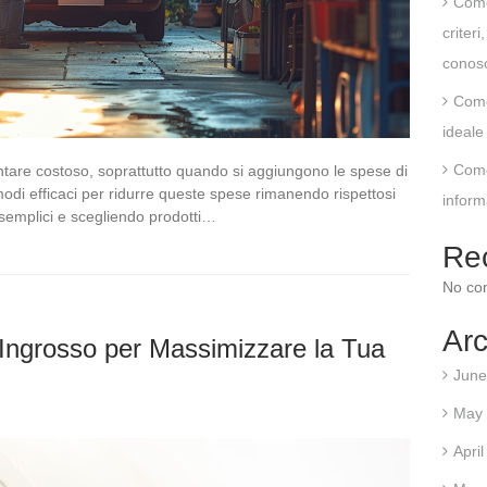
Come
criter
conos
Come
ideale 
Come
are costoso, soprattutto quando si aggiungono le spese di
di efficaci per ridurre queste spese rimanendo rispettosi
inform
 semplici e scegliendo prodotti…
Re
No co
Arc
ll’Ingrosso per Massimizzare la Tua
June
May
Apri