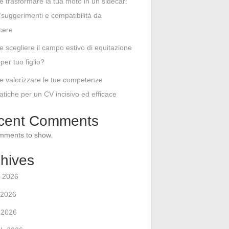
 trasformare la tua moto in un sidecar:
i, suggerimenti e compatibilità da
cere
 scegliere il campo estivo di equitazione
per tuo figlio?
 valorizzare le tue competenze
atiche per un CV incisivo ed efficace
cent Comments
mments to show.
hives
 2026
 2026
l 2026