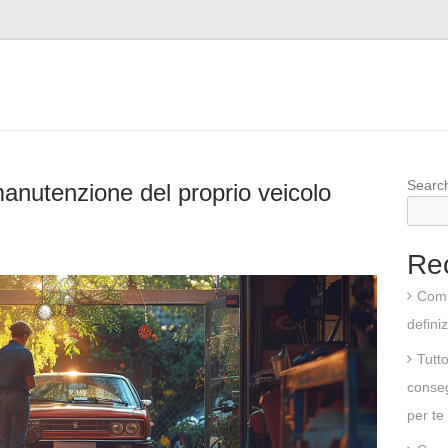
Searc
anutenzione del proprio veicolo
Re
Comp
defini
Tutt
conseg
per te