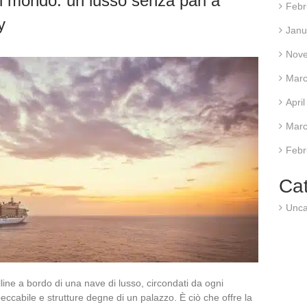
al mondo: un lusso senza pari a
Febr
y
Janu
Nov
Marc
Apri
Marc
Febr
Ca
Unca
line a bordo di una nave di lusso, circondati da ogni
ccabile e strutture degne di un palazzo. È ciò che offre la