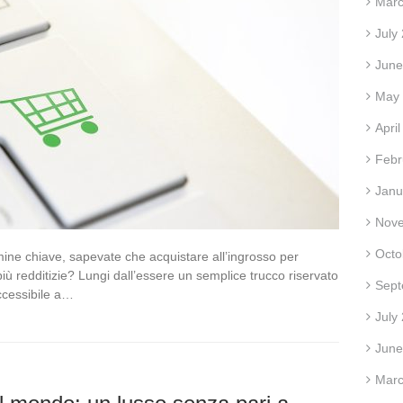
Marc
July
June
May
Apri
Febr
Janu
Nov
Octo
rmine chiave, sapevate che acquistare all’ingrosso per
iù redditizie? Lungi dall’essere un semplice trucco riservato
Sept
accessibile a…
July
June
Marc