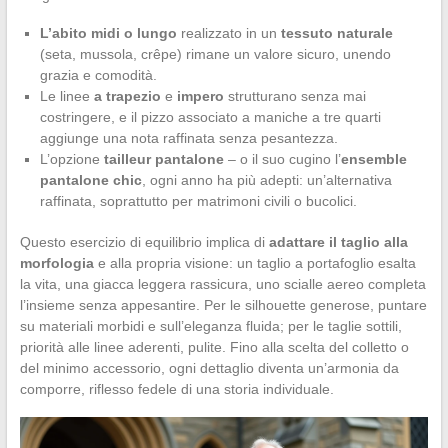
L’abito midi o lungo
realizzato in un
tessuto naturale
(seta, mussola, crêpe) rimane un valore sicuro, unendo
grazia e comodità.
Le linee
a trapezio
e
impero
strutturano senza mai
costringere, e il pizzo associato a maniche a tre quarti
aggiunge una nota raffinata senza pesantezza.
L’opzione
tailleur pantalone
– o il suo cugino l’
ensemble
pantalone chic
, ogni anno ha più adepti: un’alternativa
raffinata, soprattutto per matrimoni civili o bucolici.
Questo esercizio di equilibrio implica di
adattare il taglio alla
morfologia
e alla propria visione: un taglio a portafoglio esalta
la vita, una giacca leggera rassicura, uno scialle aereo completa
l’insieme senza appesantire. Per le silhouette generose, puntare
su materiali morbidi e sull’eleganza fluida; per le taglie sottili,
priorità alle linee aderenti, pulite. Fino alla scelta del colletto o
del minimo accessorio, ogni dettaglio diventa un’armonia da
comporre, riflesso fedele di una storia individuale.