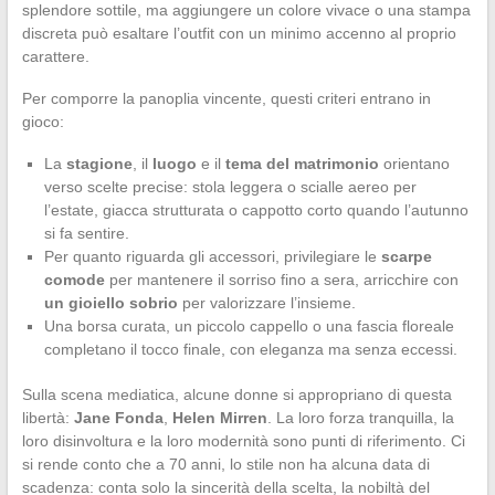
splendore sottile, ma aggiungere un colore vivace o una stampa
discreta può esaltare l’outfit con un minimo accenno al proprio
carattere.
Per comporre la panoplia vincente, questi criteri entrano in
gioco:
La
stagione
, il
luogo
e il
tema del matrimonio
orientano
verso scelte precise: stola leggera o scialle aereo per
l’estate, giacca strutturata o cappotto corto quando l’autunno
si fa sentire.
Per quanto riguarda gli accessori, privilegiare le
scarpe
comode
per mantenere il sorriso fino a sera, arricchire con
un gioiello sobrio
per valorizzare l’insieme.
Una borsa curata, un piccolo cappello o una fascia floreale
completano il tocco finale, con eleganza ma senza eccessi.
Sulla scena mediatica, alcune donne si appropriano di questa
libertà:
Jane Fonda
,
Helen Mirren
. La loro forza tranquilla, la
loro disinvoltura e la loro modernità sono punti di riferimento. Ci
si rende conto che a 70 anni, lo stile non ha alcuna data di
scadenza: conta solo la sincerità della scelta, la nobiltà del