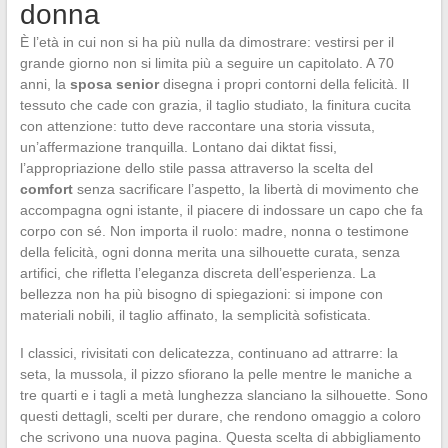
donna
È l’età in cui non si ha più nulla da dimostrare: vestirsi per il
grande giorno non si limita più a seguire un capitolato. A 70
anni, la
sposa senior
disegna i propri contorni della felicità. Il
tessuto che cade con grazia, il taglio studiato, la finitura cucita
con attenzione: tutto deve raccontare una storia vissuta,
un’affermazione tranquilla. Lontano dai diktat fissi,
l’appropriazione dello stile passa attraverso la scelta del
comfort
senza sacrificare l’aspetto, la libertà di movimento che
accompagna ogni istante, il piacere di indossare un capo che fa
corpo con sé. Non importa il ruolo: madre, nonna o testimone
della felicità, ogni donna merita una silhouette curata, senza
artifici, che rifletta l’eleganza discreta dell’esperienza. La
bellezza non ha più bisogno di spiegazioni: si impone con
materiali nobili, il taglio affinato, la semplicità sofisticata.
I classici, rivisitati con delicatezza, continuano ad attrarre: la
seta, la mussola, il pizzo sfiorano la pelle mentre le maniche a
tre quarti e i tagli a metà lunghezza slanciano la silhouette. Sono
questi dettagli, scelti per durare, che rendono omaggio a coloro
che scrivono una nuova pagina. Questa scelta di abbigliamento