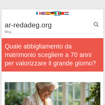
ar-redadeg.org
Blog
Quale abbigliamento da
matrimonio scegliere a 70 anni
per valorizzare il grande giorno?