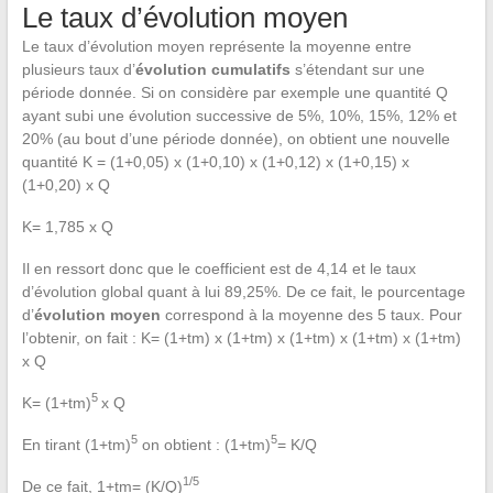
Le taux d’évolution moyen
Le taux d’évolution moyen représente la moyenne entre
plusieurs taux d’
évolution cumulatifs
s’étendant sur une
période donnée. Si on considère par exemple une quantité Q
ayant subi une évolution successive de 5%, 10%, 15%, 12% et
20% (au bout d’une période donnée), on obtient une nouvelle
quantité K = (1+0,05) x (1+0,10) x (1+0,12) x (1+0,15) x
(1+0,20) x Q
K= 1,785 x Q
Il en ressort donc que le coefficient est de 4,14 et le taux
d’évolution global quant à lui 89,25%. De ce fait, le pourcentage
d’
évolution moyen
correspond à la moyenne des 5 taux. Pour
l’obtenir, on fait : K= (1+tm) x (1+tm) x (1+tm) x (1+tm) x (1+tm)
x Q
5
K= (1+tm)
x Q
5
5
En tirant (1+tm)
on obtient : (1+tm)
= K/Q
1/5
De ce fait, 1+tm= (K/Q)