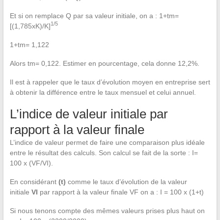
Et si on remplace Q par sa valeur initiale, on a : 1+tm=
1/5
[(1,785xK)/K]
1+tm= 1,122
Alors tm= 0,122. Estimer en pourcentage, cela donne 12,2%.
Il est à rappeler que le taux d’évolution moyen en entreprise sert
à obtenir la différence entre le taux mensuel et celui annuel.
L’indice de valeur initiale par
rapport à la valeur finale
L’indice de valeur permet de faire une comparaison plus idéale
entre le résultat des calculs. Son calcul se fait de la sorte : I=
100 x (VF/VI).
En considérant
(t)
comme le taux d’évolution de la valeur
initiale
VI
par rapport à la valeur finale VF on a : I = 100 x (1+t)
Si nous tenons compte des mêmes valeurs prises plus haut on