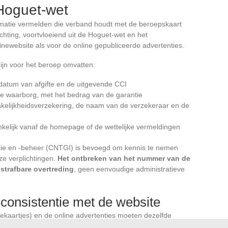
Hoguet-wet
matie vermelden die verband houdt met de beroepskaart
chting, voortvloeiend uit de Hoguet-wet en het
trinewebsite als voor de online gepubliceerde advertenties.
zijn voor het beroep omvatten:
atum van afgifte en de uitgevende CCI
le waarborg, met het bedrag van de garantie
elijkheidsverzekering, de naam van de verzekeraar en de
ankelijk vanaf de homepage of de wettelijke vermeldingen
tie en -beheer (CNTGI) is bevoegd om kennis te nemen
ze verplichtingen.
Het ontbreken van het nummer van de
strafbare overtreding
, geen eenvoudige administratieve
 consistentie met de website
itekaartjes) en de online advertenties moeten dezelfde
e. De prijs moet inclusief btw worden weergegeven met een