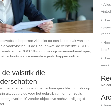
Alle
Vinted
Hoe 
zijspan
kenne
oedwebsite beperken zich niet tot een kopie-plak van een
Hoe k
 die voortvloeien uit de Hoguet-wet, de versterkte GDPR-
kind?
xtranets en de DGCCRF-controles op milieuaanbevelingen,
ng ruimschoots wat de meeste agentschappen online
Hoe 
een kr
de valstrik die
Re
derschatten
No co
astgoedagenten opgenomen in haar gerichte controles op
zijn uitgevaardigd voor het gebruik van termen zoals
Arc
g energieverbruik” zonder objectieve rechtvaardiging of
bel.
June