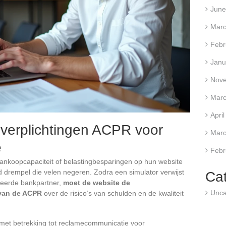
June
Marc
Febr
Janu
Nov
Marc
Apri
 verplichtingen ACPR voor
Marc
e
Febr
ankoopcapaciteit of belastingbesparingen op hun website
d drempel die velen negeren. Zodra een simulator verwijst
Ca
ceerde bankpartner,
moet de website de
Unca
van de ACPR
over de risico’s van schulden en de kwaliteit
et betrekking tot reclamecommunicatie voor