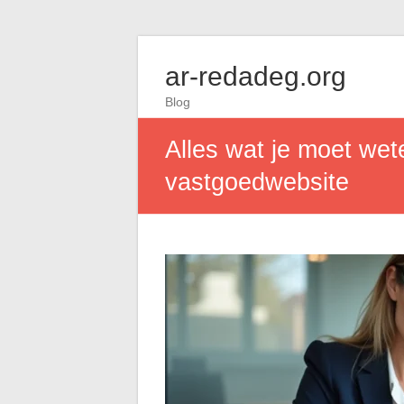
ar-redadeg.org
Blog
Alles wat je moet wet
vastgoedwebsite