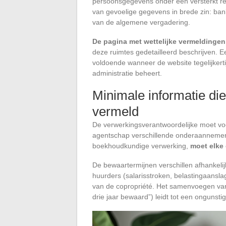
persoonsgegevens onder een versterkt re
van gevoelige gegevens in brede zin: ban
van de algemene vergadering.
De pagina met wettelijke vermeldingen
deze ruimtes gedetailleerd beschrijven. E
voldoende wanneer de website tegelijkert
administratie beheert.
Minimale informatie di
vermeld
De verwerkingsverantwoordelijke moet voor
agentschap verschillende onderaannemers
boekhoudkundige verwerking,
moet elke
De bewaartermijnen verschillen afhankeli
huurders (salarisstroken, belastingaan
van de copropriété. Het samenvoegen van
drie jaar bewaard”) leidt tot een ongunsti