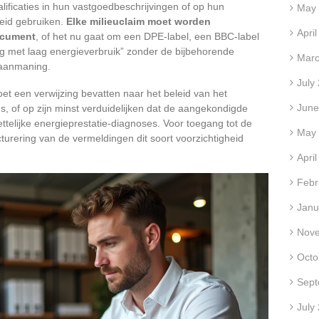
ificaties in hun vastgoedbeschrijvingen of op hun
May
heid gebruiken.
Elke milieuclaim moet worden
Apri
ocument
, of het nu gaat om een DPE-label, een BBC-label
ng met laag energieverbruik” zonder de bijbehorende
Marc
 aanmaning.
July
et een verwijzing bevatten naar het beleid van het
June
s, of op zijn minst verduidelijken dat de aangekondigde
ttelijke energieprestatie-diagnoses. Voor toegang tot de
May
turering van de vermeldingen dit soort voorzichtigheid
Apri
Febr
Janu
Nov
Octo
Sept
July