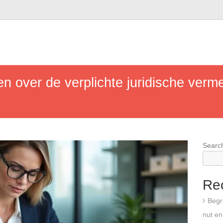
en over de verplichte juridische verm
Searc
Re
Begr
nut en