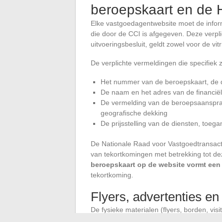
beroepskaart en de 
Elke vastgoedagentwebsite moet de infor
die door de CCI is afgegeven. Deze verpli
uitvoeringsbesluit, geldt zowel voor de vi
De verplichte vermeldingen die specifiek 
Het nummer van de beroepskaart, de d
De naam en het adres van de financië
De vermelding van de beroepsaansprak
geografische dekking
De prijsstelling van de diensten, toeg
De Nationale Raad voor Vastgoedtransac
van tekortkomingen met betrekking tot de
beroepskaart op de website vormt een 
tekortkoming.
Flyers, advertenties en
De fysieke materialen (flyers, borden, vis
wettelijke informatie tonen als de websit