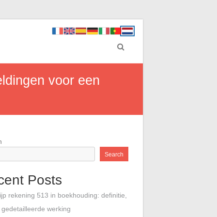
eldingen voor een
h
Search
cent Posts
ijp rekening 513 in boekhouding: definitie,
 gedetailleerde werking