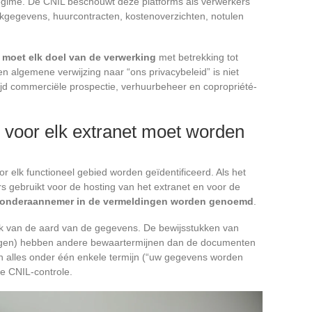
gime. De CNIL beschouwt deze platforms als verwerkers
kgegevens, huurcontracten, kostenoverzichten, notulen
 moet elk doel van de verwerking
met betrekking tot
en algemene verwijzing naar “ons privacybeleid” is niet
ijd commerciële prospectie, verhuurbeheer en copropriété-
e voor elk extranet moet worden
 elk functioneel gebied worden geïdentificeerd. Als het
 gebruikt voor de hosting van het extranet en voor de
 onderaannemer in de vermeldingen worden genoemd
.
jk van de aard van de gegevens. De bewijsstukken van
slagen) hebben andere bewaartermijnen dan de documenten
 alles onder één enkele termijn (“uw gegevens worden
ge CNIL-controle.